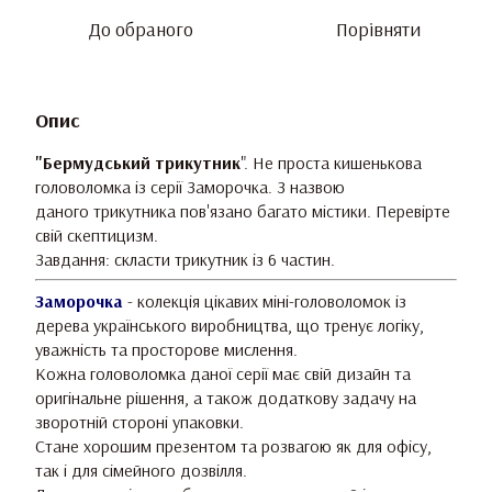
До обраного
Порівняти
Опис
"Бермудський трикутник
". Не проста кишенькова
головоломка із серії Заморочка. З назвою
даного трикутника пов'язано багато містики. Перевірте
свій скептицизм.
Завдання: скласти трикутник із 6 частин.
Заморочка
- колекція цікавих міні-головоломок із
дерева українського виробництва, що тренує логіку,
уважність та просторове мислення.
Кожна головоломка даної серії має свій дизайн та
оригінальне рішення, а також додаткову задачу на
зворотній стороні упаковки.
Стане хорошим презентом та розвагою як для офісу,
так і для сімейного дозвілля.