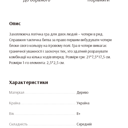
Опис
Захоплююча логічна гра для двох людей – чотири в ряд.
Справжня тактична битва за право першим вибудувати чотири
блоки свого кольору на ігровому полі. Гра в чотири вимагає
граничної уважності і заохочує тих, хто здатний розрахувати
комбінації на кілька ходів вперед. Розміри гри: 21*7,5*17,5 см.
Розміри 1-го елемента: 2,5*2,5 см.
Характеристики
Матеріал
Дерево
Країна
Україна
Вік
8+
Складність
Середній