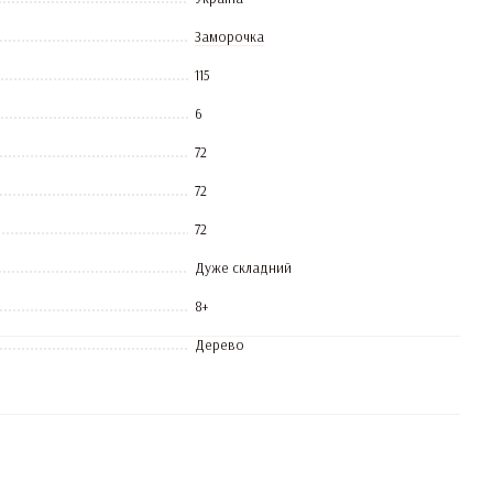
Заморочка
115
6
72
72
72
Дуже складний
8+
Дерево