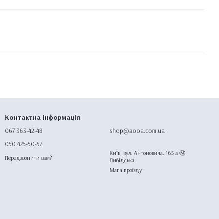
Контактна інформація
067 363-42-48
shop@aooa.com.ua
050 425-50-57
Київ, вул. Антоновича. 165 а Ⓜ️
Передзвонити вам?
Либідська
Мапа проїзду