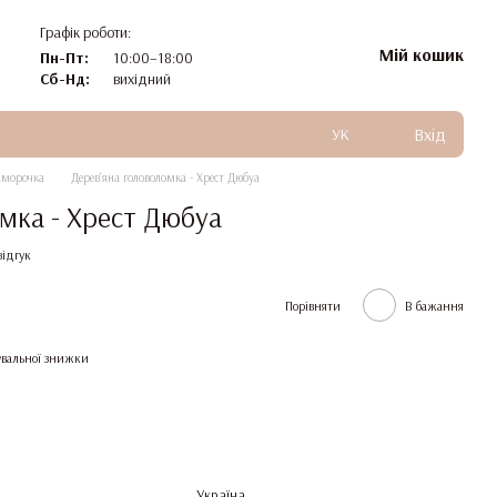
Графік роботи:
Мій кошик
Пн-Пт:
10:00–18:00
Сб-Нд:
вихідний
Вхід
УК
аморочка
Дерев'яна головоломка - Хрест Дюбуа
мка - Хрест Дюбуа
відгук
Порівняти
В бажання
вальної знижки
Україна