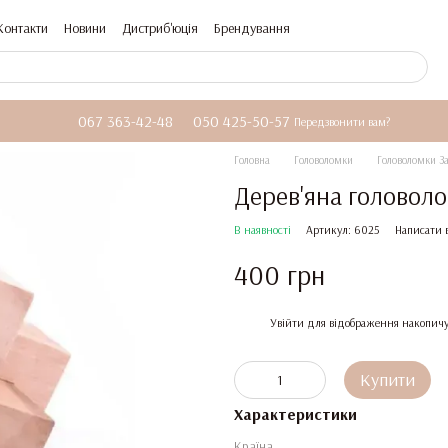
Контакти
Новини
Дистриб'юція
Брендування
067 363-42-48
050 425-50-57
Передзвонити вам?
Головна
Головоломки
Головоломки З
Дерев'яна головоло
В наявності
Артикул: 6025
Написати 
400 грн
%
Увійти
для відображення накопичу
Купити
Характеристики
Країна