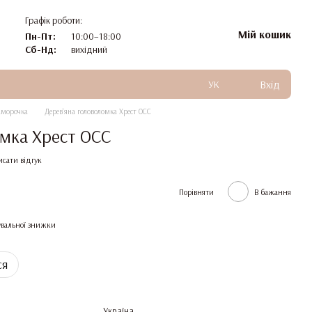
Графік роботи:
Мій кошик
Пн-Пт:
10:00–18:00
Сб-Нд:
вихідний
Вхід
УК
аморочка
Дерев'яна головоломка Хрест ОСС
омка Хрест ОСС
исати відгук
Порівняти
В бажання
вальної знижки
ся
Україна