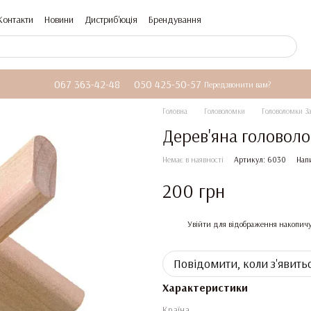
Контакти
Новини
Дистриб'юція
Брендування
067 363-42-48
050 425-50-57
Передзвонити вам?
Головна
Головоломки
Головоломки З
Дерев'яна головол
Немає в наявності
Артикул: 6030
Нап
200 грн
%
Увійти
для відображення накопичу
Повідомити, коли з'явить
Характеристики
Країна