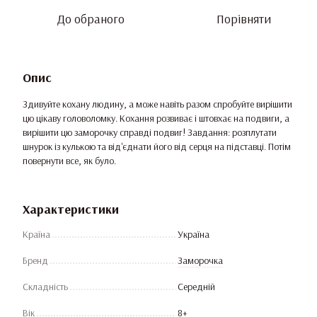
До обраного
Порівняти
Опис
Здивуйте кохану людину, а може навіть разом спробуйте вирішити
цю цікаву головоломку. Кохання розвиває і штовхає на подвиги, а
вирішити цю заморочку справді подвиг! Завдання: розплутати
шнурок із кулькою та від'єднати його від серця на підставці. Потім
повернути все, як було.
Характеристики
Країна
Україна
Бренд
Заморочка
Складність
Середній
Вік
8+