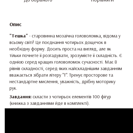
Опис
"Тешка"
- старовинна мозаїчна головоломка, відома у
всьому світі! Це поєднання чотирьох дощечок в
необхідну форму. Досить проста на вигляд, але як
тільки почнете її розгадувати, зрозумієте її складність. Є
однією серед кращих головоломок сучасності. Має 8
рівнів складності, серед яких найскладнішим завданням
вважається зібрати літеру "Т". Тренує просторове та
нестандартне мислення, уважність, дрібну моторику
рук.
Завдання:
скласти з чотирьох елементів 100 фігур
(книжка з завданнями йде в комплекті).