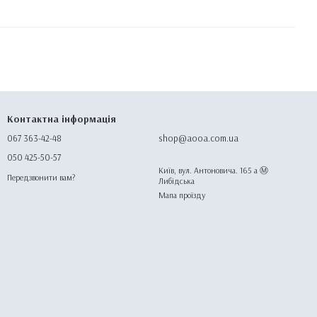
Контактна інформація
067 363-42-48
shop@aooa.com.ua
050 425-50-57
Київ, вул. Антоновича. 165 а Ⓜ️
Передзвонити вам?
Либідська
Мапа проїзду