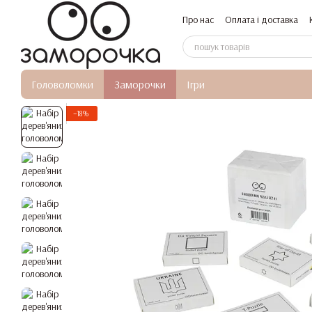
Перейти до основного контенту
Про нас
Оплата і доставка
Головоломки
Заморочки
Ігри
−18%