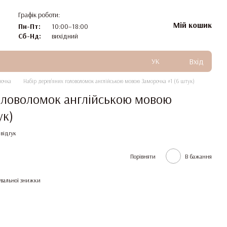
Графік роботи:
Мій кошик
Пн-Пт:
10:00–18:00
Сб-Нд:
вихідний
Вхід
УК
рочка
Набір дерев'яних головоломок англійською мовою Заморочка #1 (6 штук)
головоломок англійською мовою
ук)
відгук
Порівняти
В бажання
вальної знижки