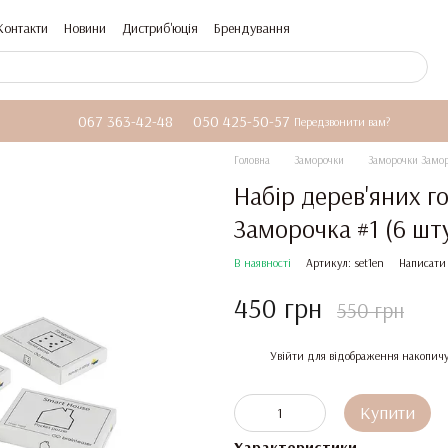
Контакти
Новини
Дистриб'юція
Брендування
067 363-42-48
050 425-50-57
Передзвонити вам?
Головна
Заморочки
Заморочки Замо
Набір дерев'яних 
Заморочка #1 (6 шт
В наявності
Артикул: set1en
Написати 
450 грн
550 грн
%
Увійти
для відображення накопичу
Купити
Характеристики