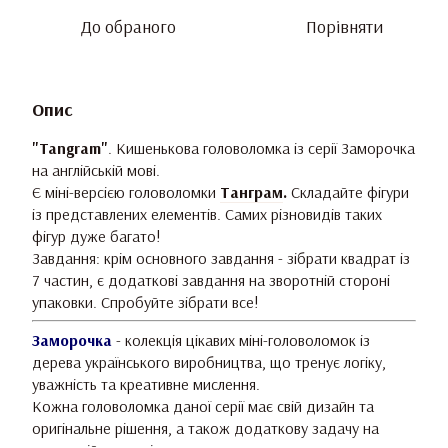
До обраного
Порівняти
Опис
"Tangram"
. Кишенькова головоломка із серії Заморочка
на англійській мові.
Є міні-версією головоломки
Танграм
.
Складайте фігури
із представлених елементів. Самих різновидів таких
фігур дуже багато!
Завдання: крім основного завдання - зібрати квадрат із
7 частин, є додаткові завдання на зворотній стороні
упаковки. Спробуйте зібрати все!
Заморочка
- колекція цікавих міні-головоломок із
дерева українського виробництва, що тренує логіку,
уважність та креативне мислення.
Кожна головоломка даної серії має свій дизайн та
оригінальне рішення, а також додаткову задачу на