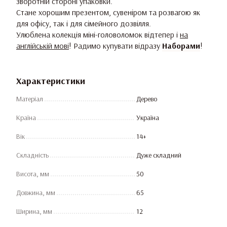
зворотній стороні упаковки.
Стане хорошим презентом, сувеніром та розвагою як
для офісу, так і для сімейного дозвілля.
Улюблена колекція міні-головоломок відтепер і
на
англійській мові
! Радимо купувати відразу
Наборами
!
Характеристики
Матеріал
Дерево
Країна
Україна
Вік
14+
Складність
Дуже складний
Висота, мм
50
Довжина, мм
65
Ширина, мм
12