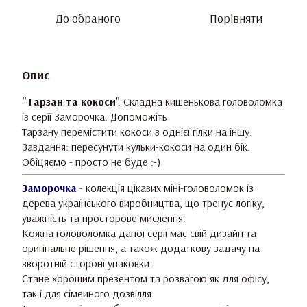
До обраного
Порівняти
Опис
"Тарзан та кокоси
". Складна кишенькова головоломка
із серії Заморочка. Допоможіть
Тарзану перемістити кокоси з однієї гілки на іншу.
Завдання: пересунути кульки-кокоси на один бік.
Обіцяємо - просто не буде :-)
Заморочка
- колекція цікавих міні-головоломок із
дерева українського виробництва, що тренує логіку,
уважність та просторове мислення.
Кожна головоломка даної серії має свій дизайн та
оригінальне рішення, а також додаткову задачу на
зворотній стороні упаковки.
Стане хорошим презентом та розвагою як для офісу,
так і для сімейного дозвілля.