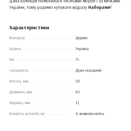
Дана колекція полюбилася тисячами людей і за межами
України, тому радимо купувати відразу
Наборами
!
Характеристики
Матеріал
Дерево
Країна
Україна
Вік
7+
Складність
Дуже складний
Висота, мм
50
Довжина, мм
65
Ширина, мм
12
Кількість деталей, шт
4; шовкова нитка.