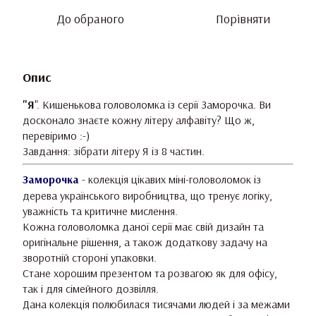
До обраного
Порівняти
Опис
"Я
". Кишенькова головоломка із серії Заморочка. Ви
досконало знаєте кожну літеру алфавіту? Що ж,
перевіримо :-)
Завдання: зібрати літеру Я із 8 частин.
Заморочка
- колекція цікавих міні-головоломок із
дерева українського виробництва, що тренує логіку,
уважність та критичне мислення.
Кожна головоломка даної серії має свій дизайн та
оригінальне рішення, а також додаткову задачу на
зворотній стороні упаковки.
Стане хорошим презентом та розвагою як для офісу,
так і для сімейного дозвілля.
Дана колекція полюбилася тисячами людей і за межами