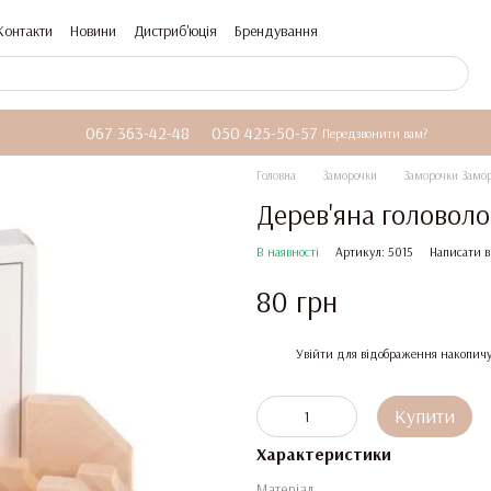
Контакти
Новини
Дистриб'юція
Брендування
067 363-42-48
050 425-50-57
Передзвонити вам?
Головна
Заморочки
Заморочки Замо
Дерев'яна головол
В наявності
Артикул: 5015
Написати в
80 грн
%
Увійти
для відображення накопичу
Купити
Характеристики
Матеріал