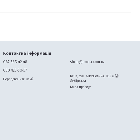
Контактна інформація
067 363-42-48
shop@aooa.com.ua
050 425-50-57
Київ, вул. Антоновича. 165 а Ⓜ️
Передзвонити вам?
Либідська
Мапа проїзду