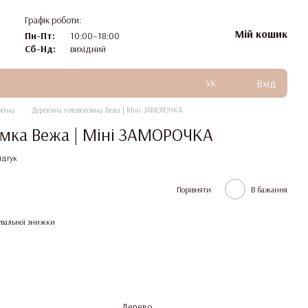
Графік роботи:
Мій кошик
Пн-Пт:
10:00–18:00
Сб-Нд:
вихідний
Вхід
УК
рочка
Дерев'яна головоломка Вежа | Міні ЗАМОРОЧКА
омка Вежа | Міні ЗАМОРОЧКА
ідгук
Порівняти
В бажання
вальної знижки
Дерево