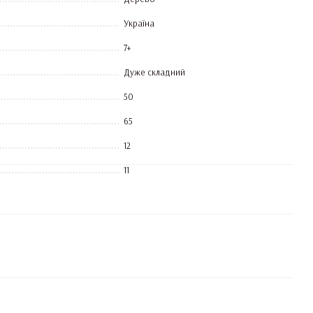
Україна
7+
Дуже складний
50
65
12
11