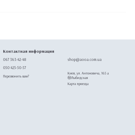
Контактная информация
067 363-42-48
shop@aooa.com.ua
050 425-50-57
Киев, ул. Антоновича, 165 а
Перезвонить вам?
Ⓜ️Лыбидская
Карта проезда