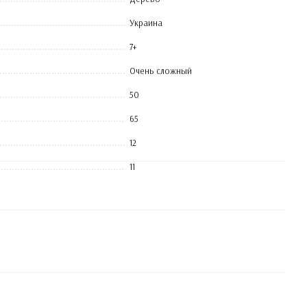
Украина
7+
Очень сложный
50
65
12
11