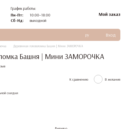
График работы:
Мой заказ
Пн-Пт:
10:00–18:00
Сб-Нд:
выходной
Вход
ру
рочка
Деревянная головоломка Башня | Мини ЗАМОРОЧКА
оломка Башня | Мини ЗАМОРОЧКА
тзыв
К сравнению
В желания
ьной скидки
Дерево