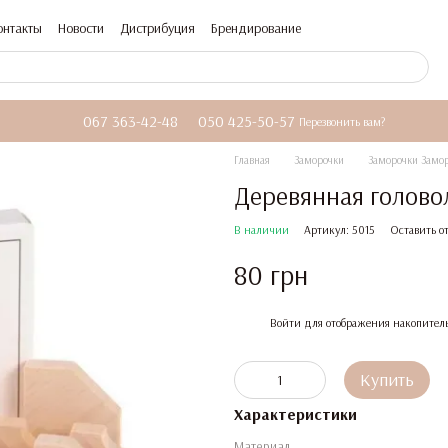
онтакты
Новости
Дистрибуция
Брендирование
067 363-42-48
050 425-50-57
Перезвонить вам?
Главная
Заморочки
Заморочки Замо
Деревянная голов
В наличии
Артикул: 5015
Оставить о
80 грн
%
Войти
для отображения накопител
Купить
Характеристики
Материал