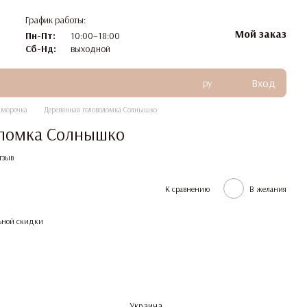
График работы:
Мой заказ
Пн-Пт:
10:00–18:00
Сб-Нд:
выходной
Вход
ру
аморочка
Деревянная головоломка Солнышко
оломка Солнышко
тзыв
К сравнению
В желания
ьной скидки
Украина