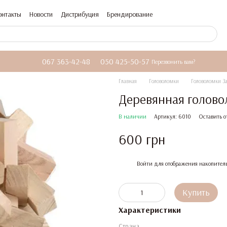
онтакты
Новости
Дистрибуция
Брендирование
067 363-42-48
050 425-50-57
Перезвонить вам?
Главная
Головоломки
Головоломки З
Деревянная голов
В наличии
Артикул: 6010
Оставить о
600 грн
%
Войти
для отображения накопител
Купить
Характеристики
Страна