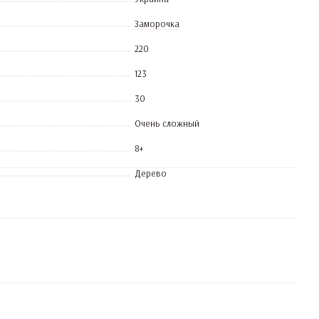
Заморочка
220
123
30
Очень сложный
8+
Дерево