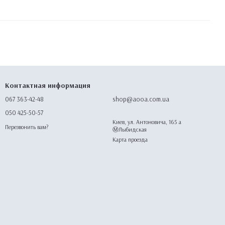
Контактная информация
067 363-42-48
shop@aooa.com.ua
050 425-50-57
Киев, ул. Антоновича, 165 а
Перезвонить вам?
Ⓜ️Лыбидская
Карта проезда