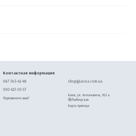
Контактная информация
067 363-42-48
shop@aooa.com.ua
050 425-50-57
Киев, ул. Антоновича, 165 а
Перезвонить вам?
Ⓜ️Лыбидская
Карта проезда