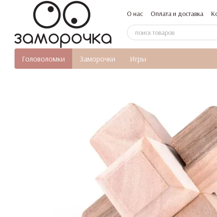
Перейти к основному контенту
О нас
Оплата и доставка
К
Головоломки
Заморочки
Игры