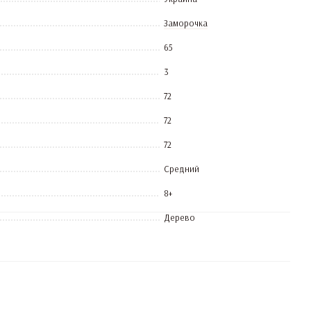
Заморочка
65
3
72
72
72
Средний
8+
Дерево