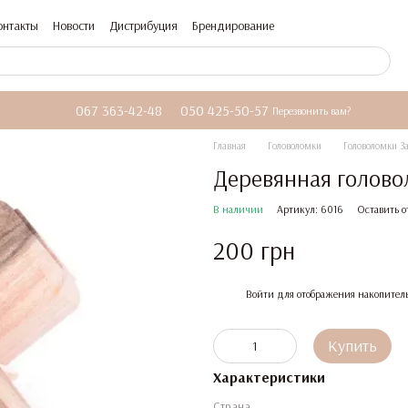
онтакты
Новости
Дистрибуция
Брендирование
067 363-42-48
050 425-50-57
Перезвонить вам?
Главная
Головоломки
Головоломки З
Деревянная голово
В наличии
Артикул: 6016
Оставить о
200 грн
%
Войти
для отображения накопител
Купить
Характеристики
Страна