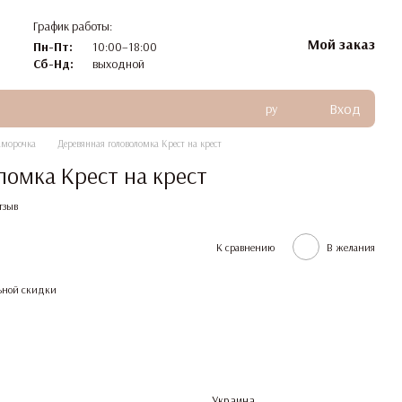
График работы:
Мой заказ
Пн-Пт:
10:00–18:00
Сб-Нд:
выходной
Вход
ру
аморочка
Деревянная головоломка Крест на крест
ломка Крест на крест
тзыв
К сравнению
В желания
ьной скидки
Украина